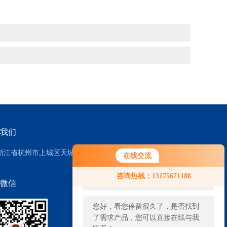
我们
浙江省杭州市上城区天城路64号2号楼9楼910室
在线交流
您好！欢迎前来咨询，很高兴为您
咨询热线：13175671188
服务，请问您要咨询什么问题呢？
微信
您好，看您停留很久了，是否找到
了需求产品，您可以直接在线与我