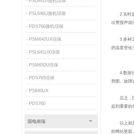
PSL691U微机综保
PSL646U微机综保
2.实时监
出警报声或
PDS766微机综保
PSM642UX综保
3.多种工
的温度变化
PSL641UX综保
PSM692U综保
4.数据分
PDS765综保
势图、故障
PS640UX
总之，国电
PDS760
起到重要的
国电南瑞
以上就是本
的网站更新