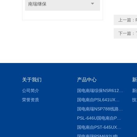
南瑞继保
上一篇：
下一篇：
关于我们
产品中心
新
公司简介
国电南瑞综保NSR612RF-D使用说明
新
荣誉资质
国电南自PSL641UX使用说明书
技
国电南瑞NSP788线路保护装置说明书
PSL-646U国电南自PSL646U综合保护装置
国电南自PST-645UX微机综保
国电南瑞PSM692U电动保护装置