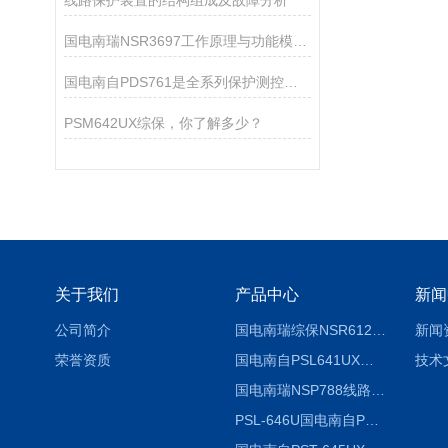
线路保护装置的结构组成及故障分析
国电南瑞NSR3697工作原理与功能模块解析
国电南自PDS761是全系列保护测控装置
PSM642UX综保，你了解多少？
关于我们
产品中心
新闻
公司简介
国电南瑞综保NSR612RF-D使用说明
新闻
荣誉资质
国电南自PSL641UX使用说明书
技术
国电南瑞NSP788线路保护装置说明书
PSL-646U国电南自PSL646U综合保护装置