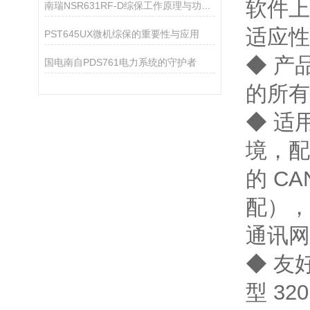
软件上
南瑞NSR631RF-D综保工作原理与功能解析
适应性
PST645UX微机综保的重要性与应用
◆ 产
国电南自PDS761电力系统的守护者
的所有
◆ 适
境，配
的 CA
配），
通讯网
◆ 友
型 3