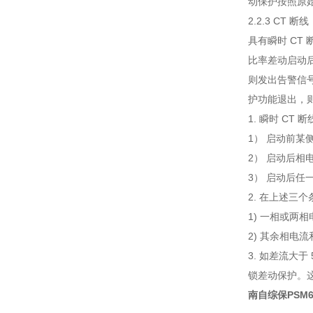
动保护按照原始
2.2.3 CT 断线
具有瞬时 CT
比率差动启动后
则发出告警信号
护功能退出，则
1. 瞬时 C
1） 启动前某
2） 启动后相
3） 启动后任
2. 在上述三
1) 一相或两
2) 其余相电
3. 如差流大
锁差动保护。
南自综保PSM