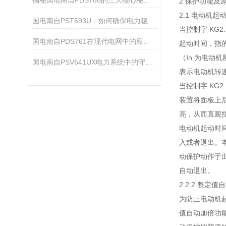
揭秘国电南自PDS766的三大核心秘密！
2 保护功能及
2.1 电动机起
国电南自PST693U：如何确保电力稳定？
当控制字 KG2.
国电南自PDS761在现代电网中的应用与重要性
起动时间，指的
（In 为电动
国电南自PSV641UX电力系统中的守护者
表示电动机转速
当控制字 KG2
装置将面板上后
亮，从而直观
电动机起动时
入或者退出。
动保护动作于出
自动退出。
2.2.2 整定值
为防止电动机
值自动加倍功