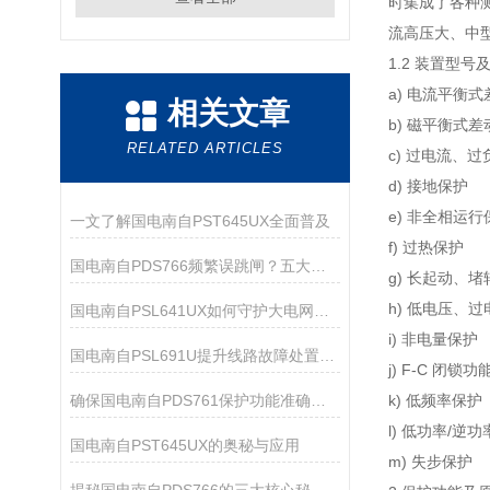
时集成了各种测
流高压大、中
1.2 装置型
a) 电流平衡式
相关文章
b) 磁平衡式差
RELATED ARTICLES
c) 过电流、
d) 接地保护
e) 非全相运行
一文了解国电南自PST645UX全面普及
f) 过热保护
国电南自PDS766频繁误跳闸？五大故障排查方法
g) 长起动、
h) 低电压、
国电南自PSL641UX如何守护大电网安全？
i) 非电量保护
国电南自PSL691U提升线路故障处置与运维管理效率
j) F-C 闭锁功
确保国电南自PDS761保护功能准确可靠的方法
k) 低频率保护
l) 低功率/逆
国电南自PST645UX的奥秘与应用
m) 失步保护