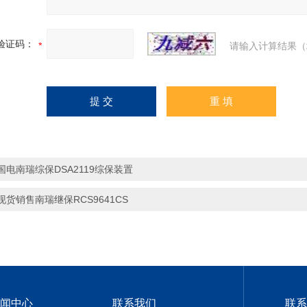
验证码：
请输入计算结果（
国电南瑞综保DSA2119综保装置
现货销售南瑞继保RCS9641CS
闻中心
联系我们
联系