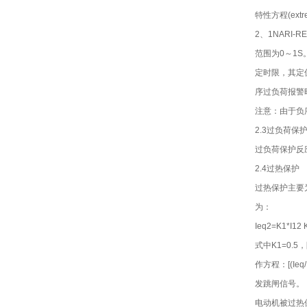
特性方程(extre
2、1NARI
范围为0～1
定时限，其定
序过负荷报警时
注意：由于负
2.3过负荷保
过负荷保护反
2.4过热保护
过热保护主要
为：
Ieq2=K1*I12 
式中K1=0.
作方程：[(Ie
发跳闸信号。
电动机被过热