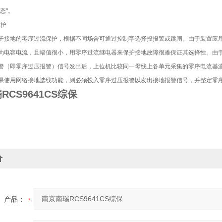
态"。
保护
子接地的零序过流保护，根据不同场合可通过控制字选择投报警或跳闸。由于装置应
为电容电流，且幅值很小，用零序过流继电器来保护接地故障很难保证其选择性。由
警（即零序过压报警）信号发出后，上位机比较同一母线上各单元采集的零序电流基
果使用网络接地选线功能，则必须投入零序过压报警以发出接地报警信号，并整定零
RCS9641CS综保
价
产品：