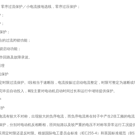
：零序过流保护／小电流接地选线，零序过压保护；
护；
护；
量保护；
配合的过流闭锁功能；
闭锁启动功能；
操作回路及故障录波。
原理
流保护
定时限过流保护。Ⅰ段相当于速断段，电流按躲过启动电流整定，时限可整定为速断或
完毕后自动投入，Ⅲ段主要对电动机启动时间过长和运行中堵转提供保护。
护
保护
电流有较大不对称，出现较大的负序电流，而负序电流将在转子中产生2倍工频的电
保护，分别对电动机反相断相，匝间短路以及较严重的电压不对称等异常运行工况提
择采用定时限还是反时限。根据国际电工委员会标准（IEC255-4）和英国标准规范（B