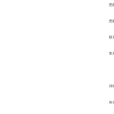
您
您
联
常
详
补