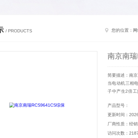
示
您的位置：
网
/ PRODUCTS
南京南瑞R
简要描述：南京南
当电动机三相
子中产生2倍
行。装置设置
产品型号：
以及较严重的电
更新时间：2026-
敏的不平衡电流
厂商性质：经销
访问次数：218