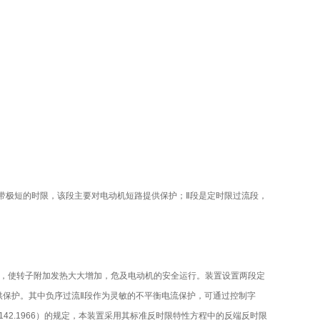
带极短的时限，该段主要对电动机短路提供保护；Ⅱ段是定时限过流段，
流，使转子附加发热大大增加，危及电动机的安全运行。装置设置两段定
供保护。其中负序过流Ⅱ段作为灵敏的不平衡电流保护，可通过控制字
S142.1966）的规定，本装置采用其标准反时限特性方程中的反端反时限