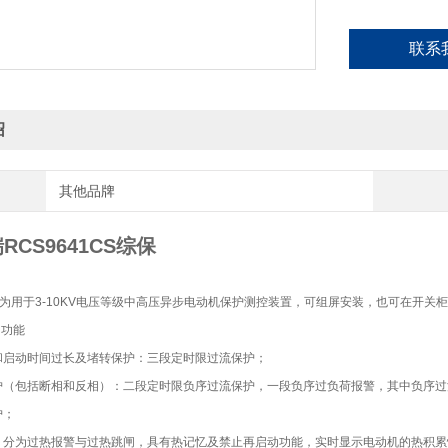
联系
绍
其他品牌
RCS9641CS综保
1CS为用于3-10KV电压等级中高压异步电动机保护测控装置，可组屏安装，也可在开关
和功能
和启动时间过长及堵转保护：三段定时限过流保护；
护（包括断相和反相）：二段定时限负序过流保护，一段负序过负荷报警，其中负序过
护；
：分为过热报警与过热跳闸，具有热记忆及禁止再启动功能，实时显示电动机的热积累