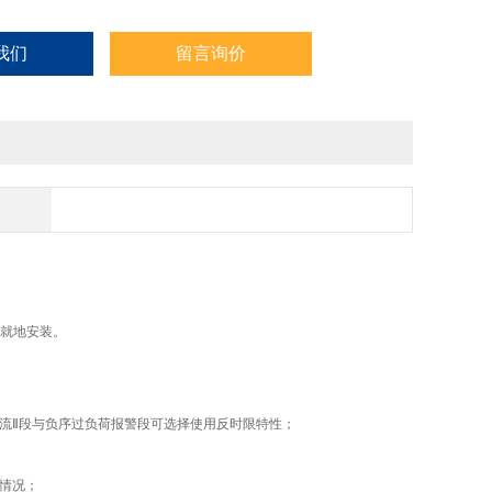
我们
留言询价
柜就地安装。
流Ⅱ段与负序过负荷报警段可选择使用反时限特性；
情况；