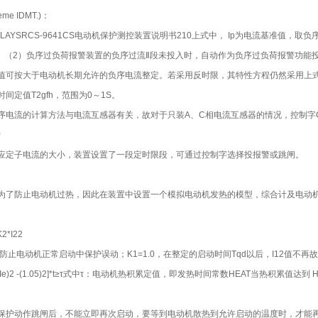
me IDMT.)：
-RELAYSRCS-9641CS电动机保护测控装置说明书210上式中， Ip为电流基准值，取
S。（2）负序过负荷报警装置的负序过流Ⅱ段未投入时，自动作为负序过负荷报警功能投入
值可按大于电动机长期允许的负序电流整定。若采用反时限，其特性方程仍然采用上式中的
间定值T2gfh，范围为0～1S。
序电流的计算方法与电流互感器有关，故对于只装A、C相电流互感器的情况，控制字CT
护
应定子电流的大小，装置设置了一段定时限段，可通过控制字选择投报警或跳闸。
为了防止电动机过热，因此在装置中设置一个模拟电动机发热的模型，综合计及电动机
K2*I22
5，防止电动机正常启动中保护误动；K1=1.0，在整定的启动时间Tqd以后，I12值不再
q/Ie)2 -(1.05)2]*t≥τ式中τ：电动机热积累定值，即发热时间常数HEAT当热积累
保护动作跳闸后，不能立即再次启动，要等到电动机散热到允许启动的温度时，才能