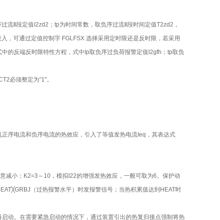
负序过流Ⅱ段定值I2zd2；tp为时间常数，取负序过流Ⅱ段时间定值T2zd2，
，可通过定值控制字 FGLFSX 选择采用定时限还是反时限，若采用
反端反时限特性方程，式中Ip取负序过负荷报警定值I2gfh；tp取负
2必须整定为“1"。
正序电流和负序电流的热效应，引入了等值发热电流Ieq，其表达式
故意减小；K2=3～10，模拟I22的增强发热效应，一般可取为6。保护动
值达到 HEAT╳GRBJ（过热报警水平）时发报警信号；当热积累值达到HEAT时
再启动。在需要紧急启动的情况下，通过装置引出的热复归接点强制将热