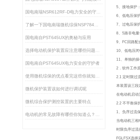
5、接地保护
国电南瑞NSR612RF-D电力安全的守护者
6、低电压保
了解一下国电南瑞微机综保NSP784的配置有哪些
7、过电压保
8、5路非电
国电南自PST645UX的奥秘与应用
9、FC回路
选择电动机保护装置应注意哪些问题呢?看看本篇吧
10、低电压
11、单独的
国电南自PST645UX电力安全的守护者
2．软件工作
使用微机综保的优点看完这些你就知道了
2.1 定时限过
本装置设三段
微机保护装置该如何进行调试呢
在电动机启动
微机综合保护测控装置的主要特点
2.2 不平衡保
1、负序过流
电动机的常见故障有哪些你知道么？看看本篇
当电动机三相
时限负序过流
FGLFSX选