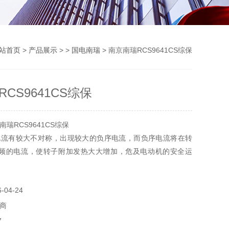
站首页
>
产品展示
> >
国电南瑞
> 南京南瑞RCS9641CS综保
CS9641CS综保
瑞RCS9641CS综保
电流有较大不对称，出现较大的负序电流，而负序电流将在转
工频的电流，使转子附加发热大大增加，危及电动机的安全运
两段定时限负序过流保护，分别对电动机反相断相，匝间短路
压不对称等异常运行工况提供保护。其中负序过流Ⅱ段作为灵
04-24
保护，可通过控制字FGLFSX选择采用定时限还是反时限。
商
7