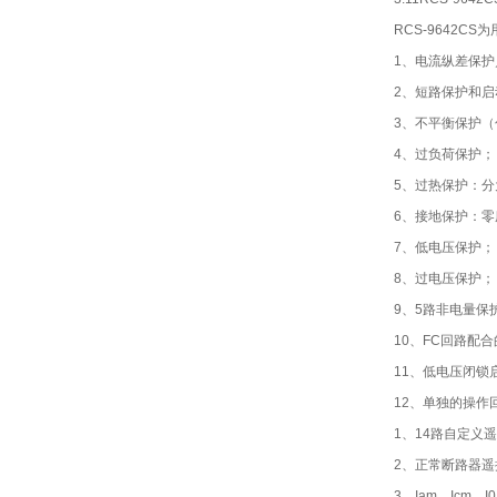
RCS-9642C
1、电流纵差保
2、短路保护和
3、不平衡保护
4、过负荷保护；
5、过热保护：
6、接地保护：
7、低电压保护；
8、过电压保护；
9、5路非电量保
10、FC回路配
11、低电压闭锁
12、单独的操作
1、14路自定义
2、正常断路器遥
3、Iam、Icm