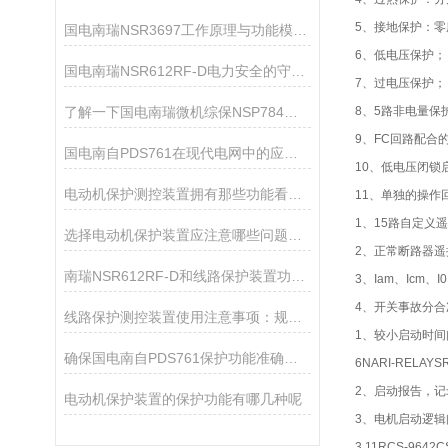
5、接地保护：
国电南瑞NSR3697工作原理与功能模块解析
6、低电压保护；
国电南瑞NSR612RF-D电力安全的守护者
7、过电压保护；
了解一下国电南瑞微机综保NSP784的配置有哪些
8、5路非电量保
9、FC回路配合
国电南自PDS761在现代电网中的应用与重要性
10、低电压闭锁
电动机保护测控装置拥有那些功能看完本篇你就知道了
11、单独的操作
1、15路自定义
选择电动机保护装置应注意哪些问题呢?看看本篇吧
2、正常断路器遥
南瑞NSR612RF-D和线路保护装置功能有什么区别？
3、Iam、Icm
4、开关事故分合
线路保护测控装置使用注意事项：规范运维，规避运行风险
1、较小启动时
确保国电南自PDS761保护功能准确可靠的方法
6NARI-RELAY
2、启动报告，
电动机保护装置的保护功能有哪几种呢
3、电机启动逻
3.11RCS-96