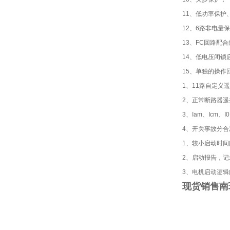
11、低功率保护
12、6路非电量
13、FC回路配
14、低电压闭锁
15、单独的操作
1、11路自定义
2、正常断路器遥
3、Iam、Icm
4、开关事故分合
1、较小启动时
2、启动报告，
3、电机启动逻
现货销售南瑞