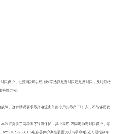
定时限保护，过流Ⅲ段可以经控制字选择是定时限还是反时限，反时限特
标准特性方程。
故障。这种情况要求零序电流由外部专用的零序CT引入，不能够用软
本装置提供了两段零序过流保护，其中零序Ⅰ段固定为定时限保护，零
AYSRCS-9631CS电容器保护测控装置说明书零序Ⅱ段还可经控制字