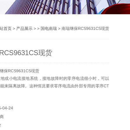
站首页
>
产品展示
> >
国电南瑞
> 南瑞继保RCS9631CS现货
CS9631CS现货
保RCS9631CS现货
接地或小电流接地系统，接地故障时的零序电流很小时，可以
能来隔离故障。这种情况要求零序电流由外部专用的零序CT
软件自产。
电阻接地系统，接地零序电流相对较大时，可以用直接跳闸方
04-24
相应的，本装置提供了两段零序过流保护，其中零序Ⅰ段固定
零序Ⅱ段可经控制字选择是定时限还是反时限。
商
2