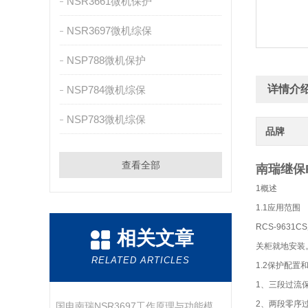
NSR3661微机保护
NSR3697微机综保
NSP788微机保护
详情介
NSP784微机综保
NSP783微机综保
品牌
查看全部
南瑞继保R
1概述
1.1应用范围
RCS-96
相关文章
关柜就地安装
RELATED ARTICLES
1.2保护配置
1、三段过流
2、两段零序
国电南瑞NSR3697工作原理与功能模块解析