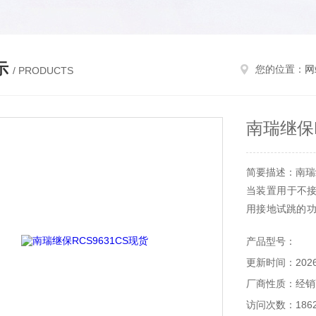
示
您的位置：
网
/ PRODUCTS
南瑞继保R
简要描述：南瑞继
当装置用于不
用接地试跳的功
引入，不能够用
产品型号：
当装置用于小
更新时间：2026-
法来隔离故障。
为定时限保护，
厂商性质：经销
访问次数：186