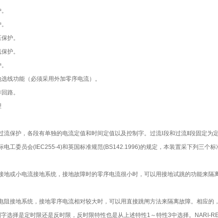
护。
护。
压保护。
流保护。
护。
地选线功能（必须采用外加零序电流）。
作回路。
理
过流保护，各段有单独的电流定值和时间定值以及控制字。过流Ⅰ段和过流Ⅱ段固定为
电工委员会(IEC255-4)和英国标准规范(BS142.1996)的规定，本装置采下列三个
接地或小电流接地系统，接地故障时的零序电流很小时，可以用接地试跳的功能来隔离
电阻接地系统，接地零序电流相对较大时，可以用直接跳闸方法来隔离故障。相应的，
字选择是定时限还是反时限，反时限特性也是从上述特性1～特性3中选择。NARI-REL