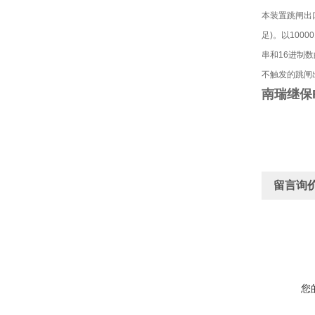
本装置跳闸出
足)。以1000
串和16进制数
不触发的跳闸
南瑞继保R
留言询
您