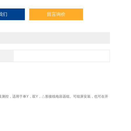
我们
留言询价
保护及测控，适用于单Y，双Y，△形接线电容器组。可组屏安装，也可在开