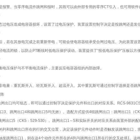
是报警。当零序电流作跳闸和报时，其既可以由外部专用的零序CT引入，也可用软件自
护
态过电压造成电容器损坏，设置了过电压保护。装置设置控制字决定是投跳闸还是发信
护
后，若在其放电完成之前重新带电，可能会使电容器组承受合闸过电压。为此装置设
经电流闭锁，以防止PT断线时低电压保护误动。装置提供了“投低电压保护"压板以方
护
衡电压保护与不平衡电流保护，主要反应电容器组的内部故障。
护
非电量：重瓦斯开入、轻瓦斯开入、超温开入。其中重瓦斯可通过控制字选择是否跳
矩阵
闸出口均可组态，即可以通过控制字决定保护元件和出口的对应关系。RCS-9631CS标准配
口3、跳闸出口4和跳闸出口5均无效）。选配方式提供4组跳闸出口：跳闸出口1（CK1：50
）、跳闸出口5（CK5：529-530）。跳闸出口1～5和实际开关的对应关系由装置外部的
的列和跳闸出口所在的行的交叉位置，决定该保护元件动作时是否触发该跳闸出口，填
发跳闸出口1，则在这4个动作元件所在的4列与跳闸出口1所在行的交叉处填1。这样，在