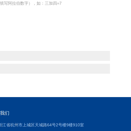
填写阿拉伯数字），如：三加四=7
我们
浙江省杭州市上城区天城路64号2号楼9楼910室