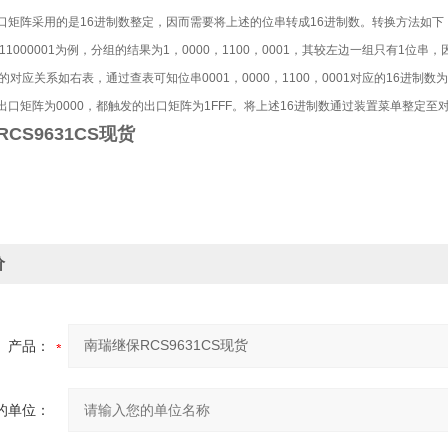
口矩阵采用的是16进制数整定，因而需要将上述的位串转成16进制数。转换方法如下：
011000001为例，分组的结果为1，0000，1100，0001，其较左边一组只有1位串，
的对应关系如右表，通过查表可知位串0001，0000，1100，0001对应的16进制
出口矩阵为0000，都触发的出口矩阵为1FFF。将上述16进制数通过装置菜单整定
CS9631CS现货
价
产品：
的单位：