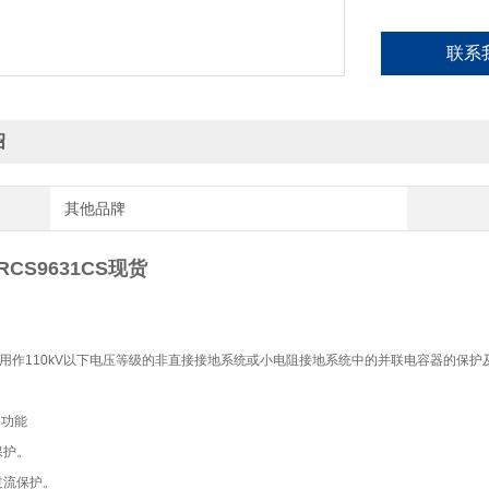
联系
绍
其他品牌
CS9631CS现货
31CS用作110kV以下电压等级的非直接接地系统或小电阻接地系统中的并联电容器的
。
和功能
保护。
过流保护。