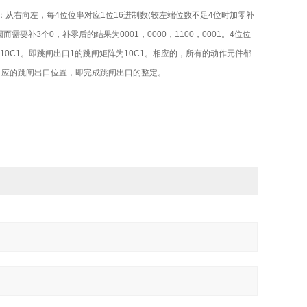
从右向左，每4位位串对应1位16进制数(较左端位数不足4位时加零补
因而需要补3个0，补零后的结果为0001，0000，1100，0001。4位位
数为10C1。即跳闸出口1的跳闸矩阵为10C1。相应的，所有的动作元件都
至对应的跳闸出口位置，即完成跳闸出口的整定。