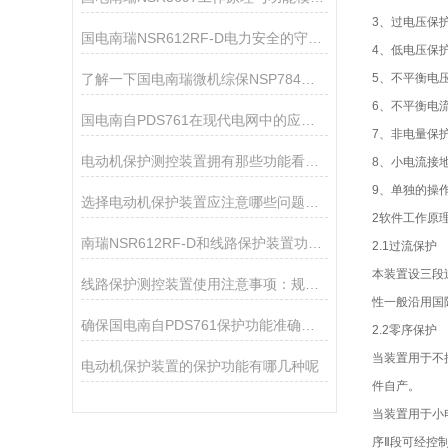
3、过电压保
国电南瑞NSR612RF-D电力安全的守护者
4、低电压保
了解一下国电南瑞微机综保NSP784的配置有哪些
5、不平衡电
6、不平衡电
国电南自PDS761在现代电网中的应用与重要性
7、非电量保
电动机保护测控装置拥有那些功能看完本篇你就知道了
8、小电流接
9、单独的操
选择电动机保护装置应注意哪些问题呢?看看本篇吧
2软件工作原
南瑞NSR612RF-D和线路保护装置功能有什么区别？
2.1过流保护
本装置设三段
线路保护测控装置使用注意事项：规范运维，规避运行风险
性一般沿用国际
确保国电南自PDS761保护功能准确可靠的方法
2.2零序保护
当装置用于不
电动机保护装置的保护功能有哪几种呢
件自产。
当装置用于小
序Ⅱ段可经控制