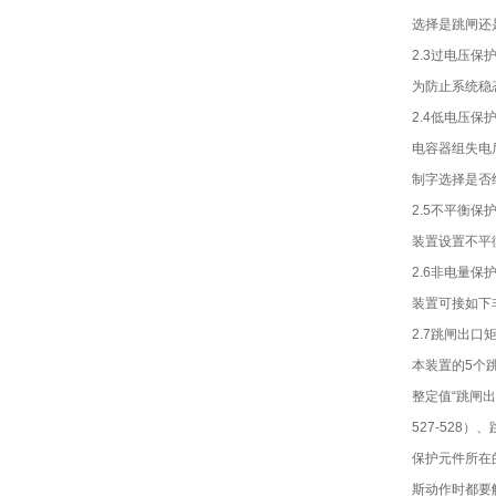
选择是跳闸还
2.3过电压保
为防止系统稳
2.4低电压保
电容器组失电
制字选择是否
2.5不平衡保
装置设置不平
2.6非电量保
装置可接如下
2.7跳闸出口
本装置的5个跳
整定值“跳闸出
527-528
保护元件所在
斯动作时都要触