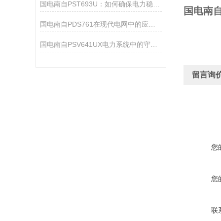
国电南自PST693U：如何确保电力稳定？
国电南自
国电南自PDS761在现代电网中的应用与重要性
国电南自PSV641UX电力系统中的守护者
留言询
您
您
联