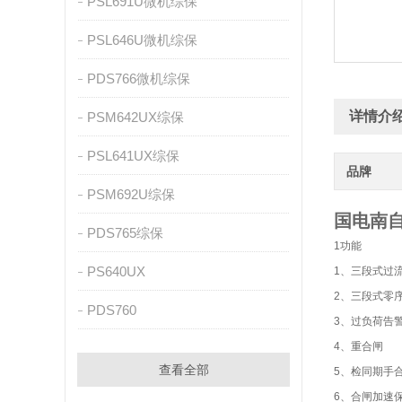
PSL691U微机综保
PSL646U微机综保
PDS766微机综保
详情介
PSM642UX综保
PSL641UX综保
品牌
PSM692U综保
国电南自
PDS765综保
1功能
PS640UX
1、三段式过
2、三段式零
PDS760
3、过负荷告
4、重合闸
查看全部
5、检同期手
6、合闸加速