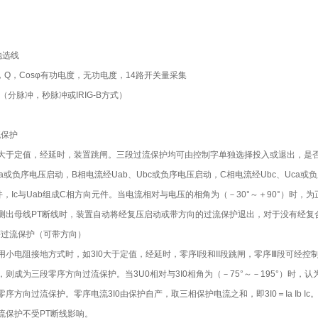
地选线
P，Q，Cosφ有功电度，无功电度，14路开关量采集
时（分脉冲，秒脉冲或IRIG-B方式）
流保护
大于定值，经延时，装置跳闸。三段过流保护均可由控制字单独选择投入或退出，是
ca或负序电压启动，B相电流经Uab、Ubc或负序电压启动，C相电流经Ubc、Uca或
件，Ic与Uab组成C相方向元件。当电流相对与电压的相角为（－30°～＋90°）时
测出母线PT断线时，装置自动将经复压启动或带方向的过流保护退出，对于没有经复
零序过流保护（可带方向）
用小电阻接地方式时，如3I0大于定值，经延时，零序I段和II段跳闸，零序Ⅲ段可经控
则成为三段零序方向过流保护。当3U0相对与3I0相角为（－75°～－195°）时，认为是
序方向过流保护。零序电流3I0由保护自产，取三相保护电流之和，即3I0＝Ia Ib
流保护不受PT断线影响。