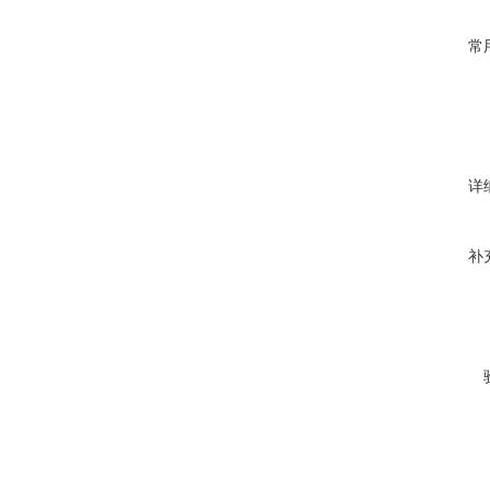
常
详
补