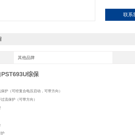
低压减载
小电流接地选线
联系
I，U，P，Q，
GPS对时（分脉
绍
其他品牌
PST693U综保
流保护（可经复合电压启动，可带方向）
序过流保护（可带方向）
警
合
保护