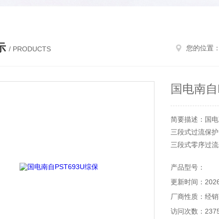
示
您的位置
/ PRODUCTS
国电南自P
简要描述：国电南
三段式过流保护
三段式零序过流
过负荷告警
产品型号：
重合闸
更新时间：2026-
检同期手合
合闸加速保护
厂商性质：经销
低周减载
访问次数：237