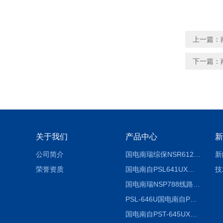
上一篇：
下一篇：
关于我们
产品中心
新
公司简介
国电南瑞综保NSR612RF-D使用说明
新
荣誉资质
国电南自PSL641UX使用说明书
技
国电南瑞NSP788线路保护装置说明书
PSL-646U国电南自PSL646U综合保护装置
国电南自PST-645UX微机综保