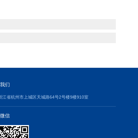
我们
浙江省杭州市上城区天城路64号2号楼9楼910室
微信