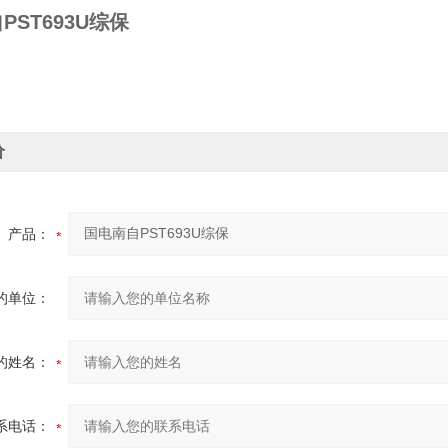
PST693U综保
价
产品：
的单位：
的姓名：
系电话：