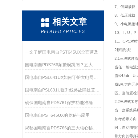
7、低周减载
8、低压减载
相关文章
9、小电流接
RELATED ARTICLES
10、I，U，
11、GPS对
2原理说明
一文了解国电南自PST645UX全面普及
2.1三段式过
国电南自PDS766频繁误跳闸？五大故障排查方法
当任一相电流
流经Uab、U
国电南自PSL641UX如何守护大电网安全？
成B相方向元
国电南自PSL691U提升线路故障处置与运维管理效率
区。当装置检
2.2三段式
确保国电南自PDS761保护功能准确可靠的方法
当一次系统采
国电南自PST645UX的奥秘与应用
如考虑带方向，
揭秘国电南自PDS766的三大核心秘密！
时，自动闭锁零
带方向的零序