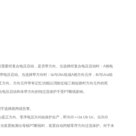
否需要经复合电压启动，是否带方向。当选择经复合电压启动时：A相电
负序电压启动。当选择带方向时：Ia与Ubc组成A相方向元件，Ib与Uca组
，为正方向。方向元件带有记忆功能以消除近端三相短路时方向元件的死
合电压启动和未带方向的纯过流保护不受PT断线影响。
制字选择跳闸或告警。
正方向。零序电压3U0由保护自产，即3U0＝Ua Ub Uc。当3U0
 Ic。当装置检测出母线PT断线时，装置自动闭锁零序方向过流保护。对于未