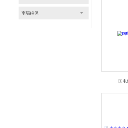
南瑞继保
国电