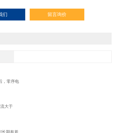
流动作对应需要 Uab 或 Uca
我们
留言询价
后，零序电
差流大于
报
[
长期有差