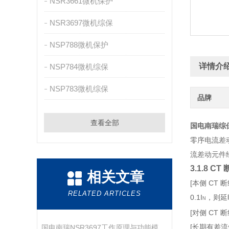
NSR3661微机保护
NSR3697微机综保
NSP788微机保护
详情介
NSP784微机综保
NSP783微机综保
品牌
查看全部
国电南瑞综保
零序电流差
流差动元件
3.1.8 CT
相关文章
[
本侧
CT
断
RELATED ARTICLES
0.1I
，则延
N
[
对侧
CT
断
[
长期有差流
国电南瑞NSR3697工作原理与功能模块解析