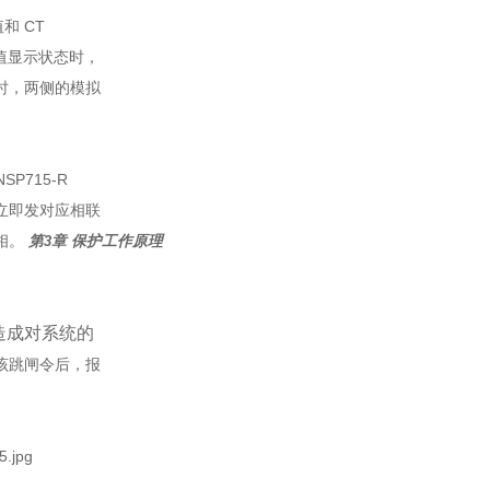
值和
CT
值显示状态时，
时，两侧的模拟
NSP715-R
立即发对应相联
相。
第
3
章 保护工作原理
造成对系统的
该跳闸令后，报