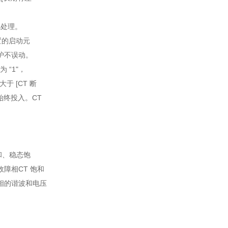
线处理。
置的启动元
护不误动。
定为
“1"
，
流大于
[CT
断
始终投入。
CT
和、稳态饱
故障相
CT
饱和
相的谐波和电压