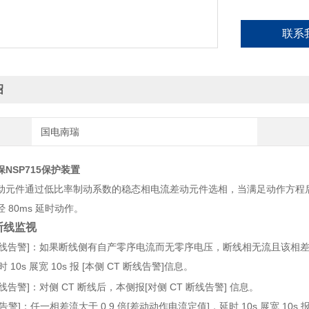
比如 A 相电流过
联系
绍
国电南瑞
NSP715保护装置
动元件通过低比率制动系数的稳态相电流差动元件选相，当满足动作方程
经
80ms
延时动作。
断线监视
线告警
]
：如果断线侧有自产零序电流而无零序电压，断线相无流且该相
时
10s
展宽
10s
报
[
本侧
CT
断线告警
]
信息。
线告警
]
：对侧
CT
断线后，本侧报
[
对侧
CT
断线告警
]
信息。
告警
]
：任一相差流大于
0.9
倍
[
差动动作电流定值
]
，延时
10s
展宽
10s