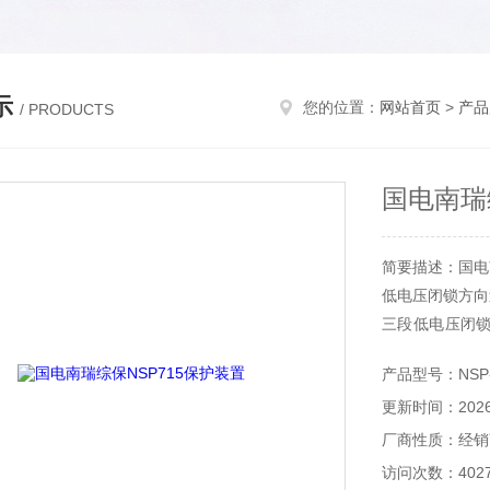
示
您的位置：
网站首页
>
产品
/ PRODUCTS
国电南瑞
简要描述：国电
低电压闭锁方向
三段低电压闭
压闭锁和方向闭
产品型号：NSP-
过流保护的主判据是
更新时间：2026-
过流定值。
低电压闭锁的条件
厂商性质：经销
电压闭锁电压定
访问次数：402