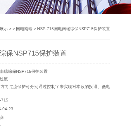
展示
> >
国电南瑞
> NSP-715国电南瑞综保NSP715保护装置
综保NSP715保护装置
南瑞综保NSP715保护装置
过流
锁方向过流保护可分别通过控制字来实现对本段的投退、低电
锁。
715
：Imax > Inzd。其中 Imax 为最大相电流，Inzd 为各段
04-23
是：Upp < ULBS。其中：Upp 为相关线电压，ULBS 为低
商
值。
7