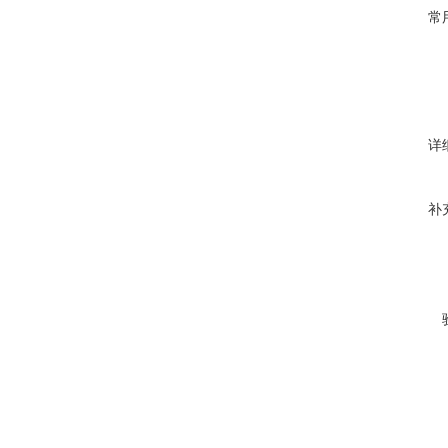
常
详
补