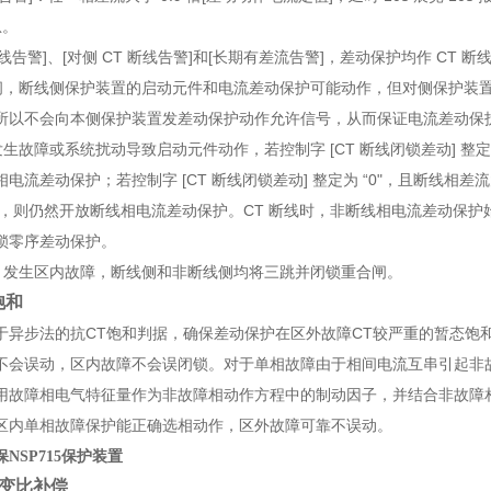
息。
线告警
]
、
[
对侧
CT
断线告警
]
和
[
长期有差流告警
]
，差动保护均作
CT
断
间，断线侧保护装置的启动元件和电流差动保护可能动作，但对侧保护装
所以不会向本侧保护装置发差动保护动作允许信号，从而保证电流差动保
发生故障或系统扰动导致启动元件动作，若控制字
[CT
断线闭锁差动
]
整
相电流差动保护；若控制字
[CT
断线闭锁差动
]
整定为
“0"
，且断线相差
，则仍然开放断线相电流差动保护。
CT
断线时，非断线相电流差动保护
锁零序差动保护。
，发生区内故障，断线侧和非断线侧均将三跳并闭锁重合闸。
饱和
于异步法的抗
CT
饱和判据，确保差动保护在区外故障
CT
较严重的暂态饱
不会误动，区内故障不会误闭锁。对于单相故障由于相间电流互串引起非
用故障相电气特征量作为非故障相动作方程中的制动因子，并结合非故障
区内单相故障保护能正确选相动作，区外故障可靠不误动。
NSP715保护装置
变比补偿