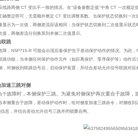
应线路两侧
CT
变比不一致的情况。在“设备参数定值"中将
CT
一次额定
正确整定即可，无需额外整定
CT
变比调整系数。当保护状态切换到一次
量显示为一次值，两侧差流应该相同；当保护状态切换到二次值显示状态
次值，两侧差流分别换算到本侧二次值显示。
动联跳
故障，
NSP715-R
可能会出现后备保护先于差动保护动作的情况。为此，
联跳功能，当本侧任何保护动作元件（如距离保护、零序保护等）动作后
侧，对侧收到联跳信号后，启动保护装置，并结合差动允许信号联跳对应
动加速三跳对侧
故障时，本侧保护三跳。为避免对侧保护再次重合于故障，
合于
当本侧重合于故障，差动保护动作时，给对侧发加速三跳命令，对侧收到
]
信息，并结合差动允许信号三跳并闭锁重合闸。