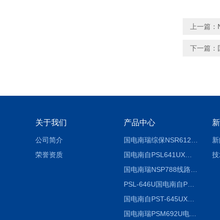
上一篇：
下一篇：
关于我们
产品中心
新
公司简介
国电南瑞综保NSR612RF-D使用说明
新
荣誉资质
国电南自PSL641UX使用说明书
技
国电南瑞NSP788线路保护装置说明书
PSL-646U国电南自PSL646U综合保护装置
国电南自PST-645UX微机综保
国电南瑞PSM692U电动保护装置