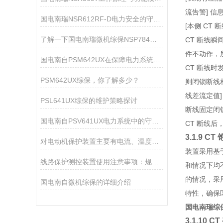
流告警
]
信
国电南瑞NSR612RF-D电力安全的守护者
[
本侧
CT
断
了解一下国电南瑞微机综保NSP784的配置有哪些
CT
断线瞬
件不动作，
国电南自PSM642UX在保障电力系统稳定中的作用
CT
断线时
PSM642UX综保，你了解多少？
则闭锁断线
线差流定值
]
PSL641UX综保的维护策略探讨
断线固定闭
国电南自PSV641UX电力系统中的守护者
CT
断线后
3.1.9 CT
对电动机保护装置主要有电流、温度检测两大类型
装置采用基
线路保护测控装置使用注意事项：规范运维，规避运行风险
和情况下均
的情况，采
国电南自微机综保的详细介绍
特性，确保
国电南瑞综保
3.1.10 CT