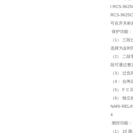
l RCS-9
RCS-96
可在开关柜
保护功能：
（1） 三段
选择为反时
（2） 二
段可通过整
（3） 过
（4﹚ 合闸
（5） F 
（6） 独立
NARI-RE
4
测控功能：
（1） 10