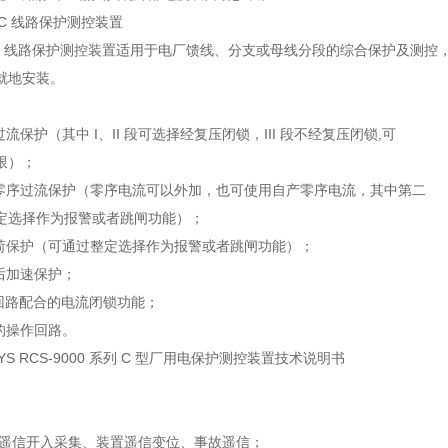
625C 线路保护测控装置
25C 线路保护测控装置适用于电厂馈线、分支或母线分段的综合保护及测控
就地安装。
过流保护（其中 I、II 段可选择经复压闭锁，III 段不经复压闭锁,可
限）；
段零序过流保护（零序电流可以外加，也可使用自产零序电流，其中第二
定选择作为报警或者跳闸功能）；
负荷保护（可通过整定选择作为报警或者跳闸功能）；
后加速保护；
C 回路配合的电流闭锁功能；
的操作回路。
LAYS RCS-9000 系列 C 型厂用电保护测控装置技术说明书
 路遥信开入采集、装置遥信变位、事故遥信；