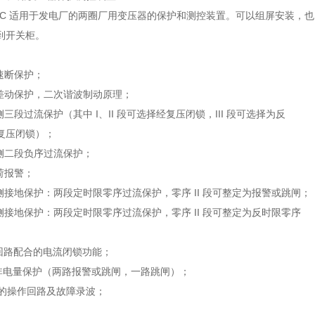
622C 适用于发电厂的两圈厂用变压器的保护和测控装置。可以组屏安装，也
到开关柜。
速断保护；
率差动保护，二次谐波制动原理；
侧三段过流保护（其中 I、II 段可选择经复压闭锁，III 段可选择为反
复压闭锁）；
压侧二段负序过流保护；
荷报警；
侧接地保护：两段定时限零序过流保护，零序 II 段可整定为报警或跳闸；
侧接地保护：两段定时限零序过流保护，零序 II 段可整定为反时限零序
C 回路配合的电流闭锁功能；
 路非电量保护（两路报警或跳闸，一路跳闸）；
立的操作回路及故障录波；