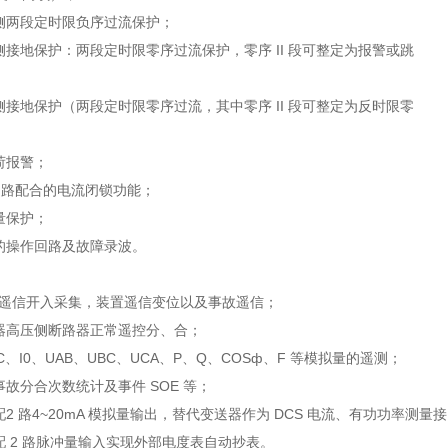
压侧两段定时限负序过流保护；
侧接地保护：两段定时限零序过流保护，零序 II 段可整定为报警或跳
侧接地保护（两段定时限零序过流，其中零序 II 段可整定为反时限零
荷报警；
 回路配合的电流闭锁功能；
量保护；
立的操作回路及故障录波。
 路遥信开入采集，装置遥信变位以及事故遥信；
压器高压侧断路器正常遥控分、合；
、IC、I0、UAB、UBC、UCA、P、Q、COSф、F 等模拟量的遥测；
事故分合次数统计及事件 SOE 等；
配2 路4~20mA 模拟量输出，替代变送器作为 DCS 电流、有功功率测量
配 2 路脉冲量输入实现外部电度表自动抄表。