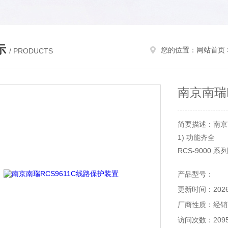
示
您的位置：
网站首页
/ PRODUCTS
南京南瑞
简要描述：南京南
1) 功能齐全
RCS-900
于一个
产品型号：
装置之中，功
更新时间：2026-
量）、监视、
控制功能，还支
厂商性质：经销
2) 保护功能独
访问次数：209