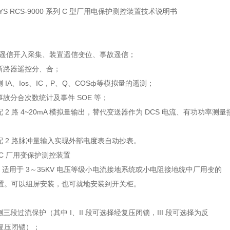
LAYS RCS-9000 系列 C 型厂用电保护测控装置技术说明书
 路遥信开入采集、装置遥信变位、事故遥信；
常断路器遥控分、合；
侧 IA、Ios、IC，P、Q、COSф等模拟量的遥测；
事故分合次数统计及事件 SOE 等；
配 2 路 4~20mA 模拟量输出，替代变送器作为 DCS 电流、有功功率测量
配 2 路脉冲量输入实现外部电度表自动抄表。
624C 厂用变保护测控装置
24C 适用于 3～35KV 电压等级小电流接地系统或小电阻接地统中厂用变的
置。可以组屏安装，也可就地安装到开关柜。
侧三段过流保护（其中 I、II 段可选择经复压闭锁，III 段可选择为反
复压闭锁）；