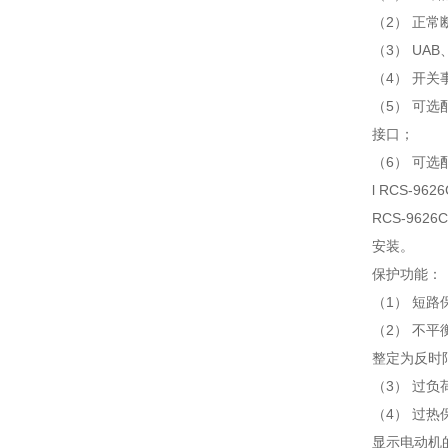
（2） 正
（3） UAB
（4） 开关
（5） 可选
接口；
（6） 可选
l RCS-9
RCS-96
安装。
保护功能：
（1） 短
（2） 不
整定为反时
（3） 过负
（4） 过
显示电动机