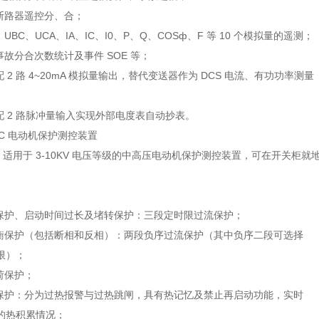
常断路器遥控分、合；
、UBC、UCA、IA、IC、I0、P、Q、COSф、F 等 10 个模拟量的遥测；
事故分合次数统计及事件 SOE 等；
配 2 路 4~20mA 模拟量输出，替代变送器作为 DCS 电流、有功功率测量
配 2 路脉冲量输入实现外部电度表自动抄表。
626C 电动机保护测控装置
26C 适用于 3-10KV 电压等级的中高压电动机保护测控装置，可在开关柜就
路保护、启动时间过长及堵转保护：三段定时限过流保护；
平衡保护（包括断相和反相）：两段负序过流保护（其中负序二段可选择
限）；
荷保护；
热保护：分为过热报警与过热跳闸，具有热记忆及禁止再启动功能，实时
的热积累情况；