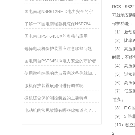
RCS－9
国电南瑞NSR612RF-D电力安全的守护者
可就地安装
保护功能：
了解一下国电南瑞微机综保NSP784的配置有哪些
（1） 差动
国电南自PST645UX的奥秘与应用
（2） 比
选择电动机保护装置应注意哪些问题呢?看看本篇吧
（3） 高压
时限，不经
国电南自PST645UX电力安全的守护者
（4） 高
使用微机综保的优点看完这些你就知道了
（5） 过负
（6） 高压
微机保护装置该如何进行调试呢
（7） 低压
微机综合保护测控装置的主要特点
过流；
（8） F 
电动机的常见故障有哪些你知道么？看看本篇
（9） 3
（10）独
2